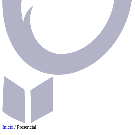
Início
/
Presencial