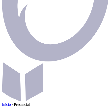
Início
/
Presencial