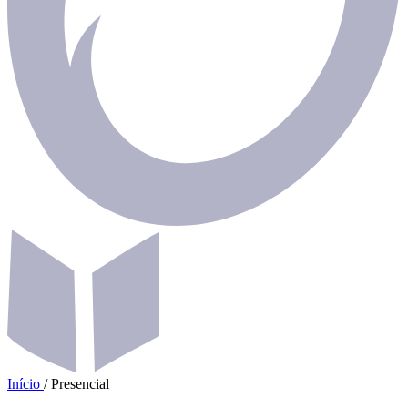
Início
/
Presencial