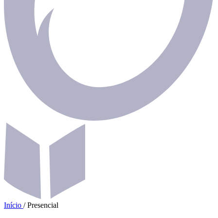
Início
/
Presencial