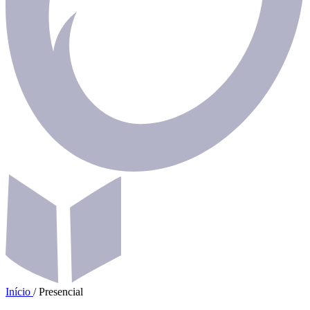
Início
/
Presencial