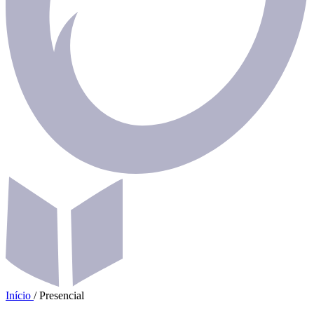
Início
/
Presencial