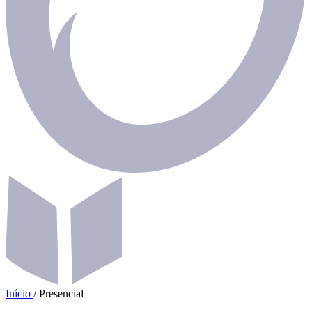
Início
/
Presencial