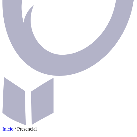
Início
/
Presencial