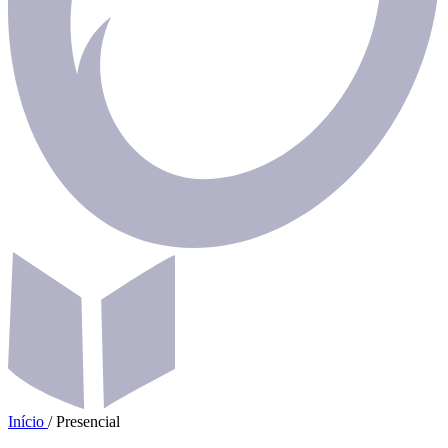
Início
/
Presencial