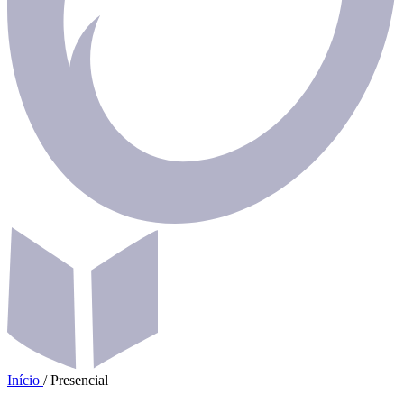
Início
/
Presencial