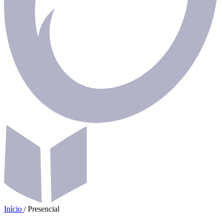
Início
/
Presencial