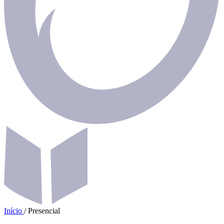
Início
/
Presencial