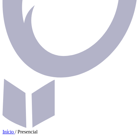
Início
/
Presencial