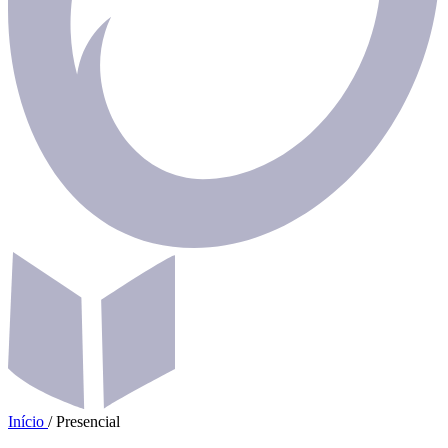
Início
/
Presencial