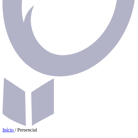
Início
/
Presencial