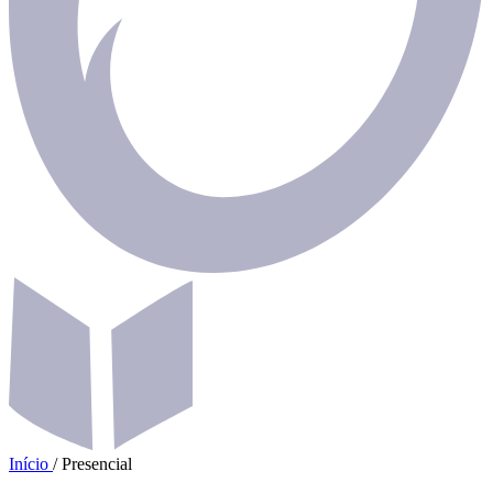
Início
/
Presencial