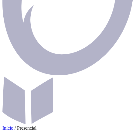
Início
/
Presencial