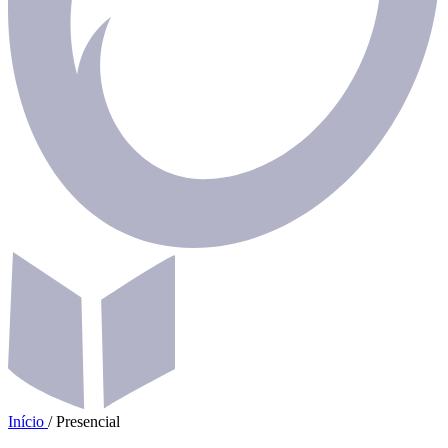
Início
/
Presencial