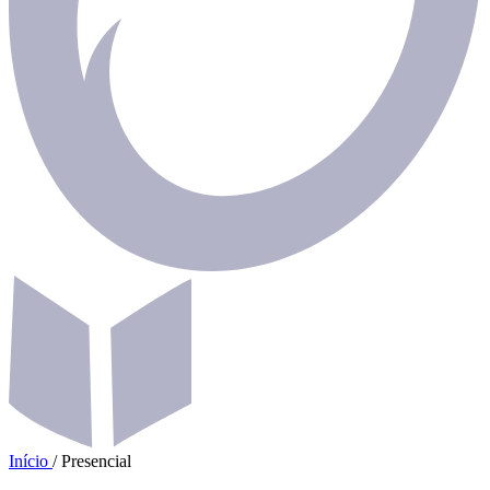
Início
/
Presencial