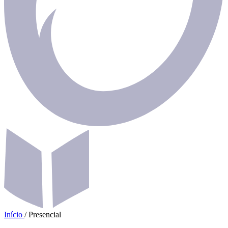
Início
/
Presencial