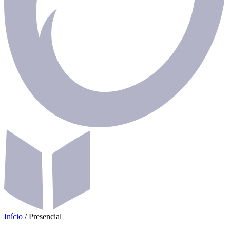
Início
/
Presencial