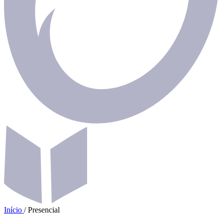
Início
/
Presencial