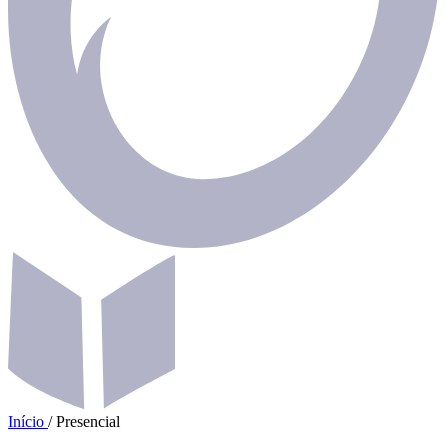
Início
/
Presencial