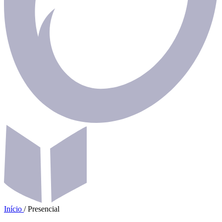
Início
/
Presencial