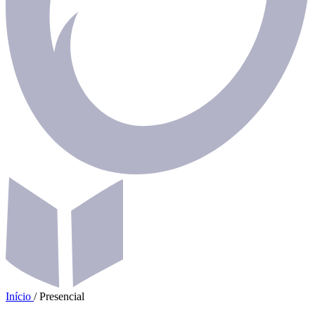
Início
/
Presencial