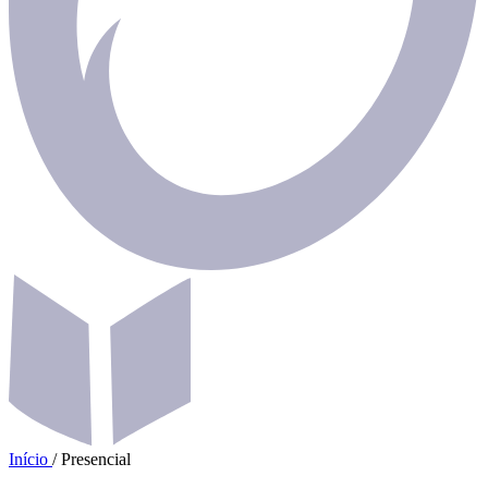
Início
/
Presencial