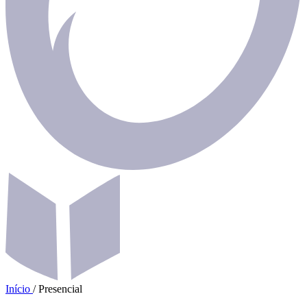
Início
/
Presencial