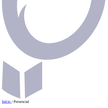
Início
/
Presencial