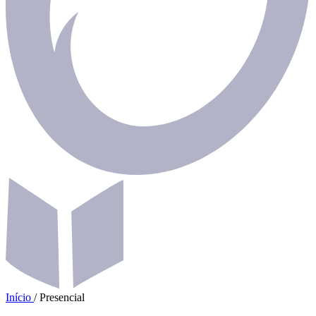
Início
/
Presencial