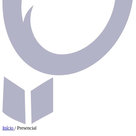
Início
/
Presencial