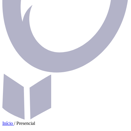
Início
/
Presencial