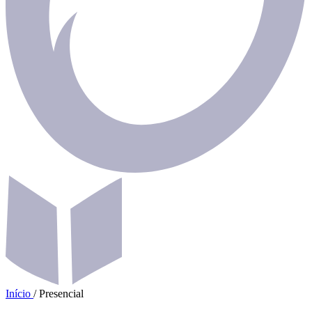
Início
/
Presencial