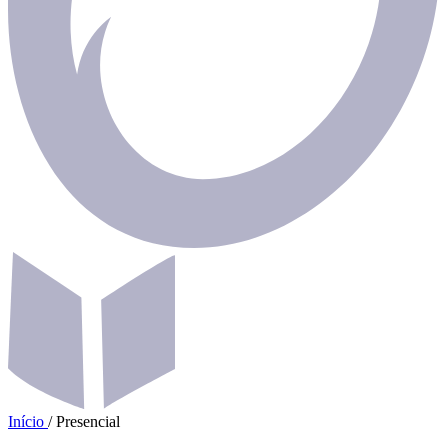
Início
/
Presencial