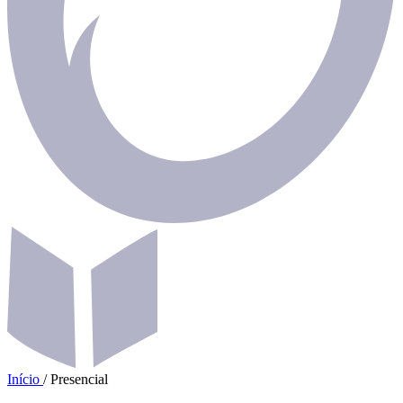
Início
/
Presencial