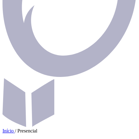
Início
/
Presencial