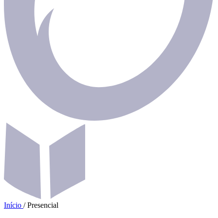
Início
/
Presencial