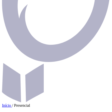
Início
/
Presencial