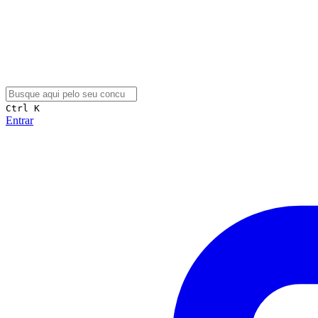
Ctrl K
Entrar