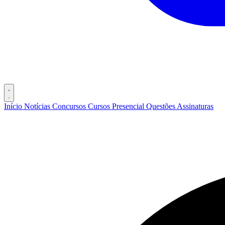
Início
Notícias
Concursos
Cursos
Presencial
Questões
Assinaturas