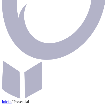
Início
/
Presencial