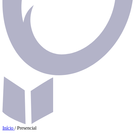
Início
/
Presencial