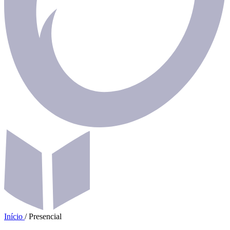
Início
/
Presencial