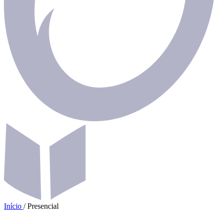
Início
/
Presencial