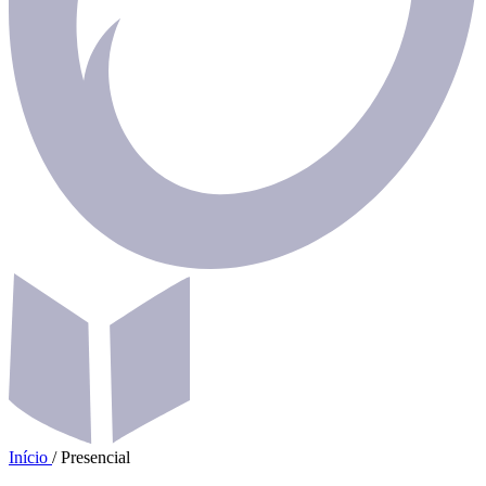
Início
/
Presencial