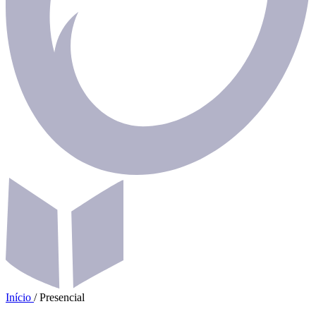
Início
/
Presencial