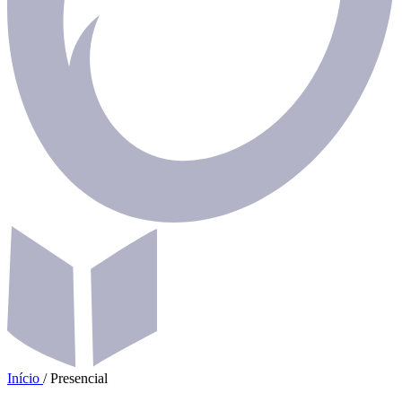
Início
/
Presencial