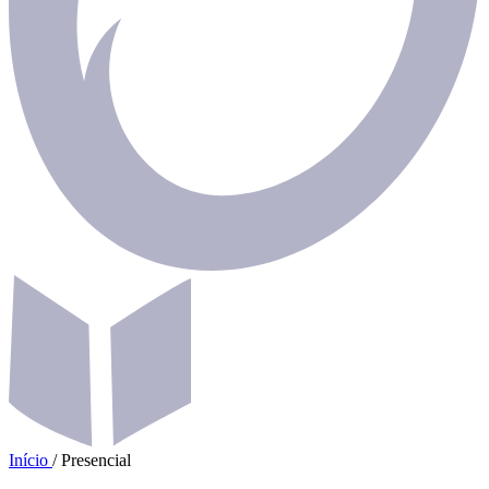
Início
/
Presencial