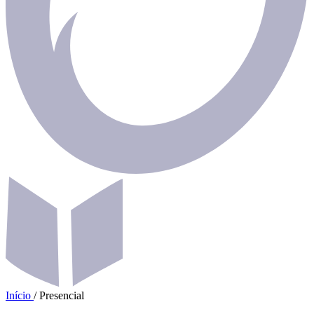
Início
/
Presencial