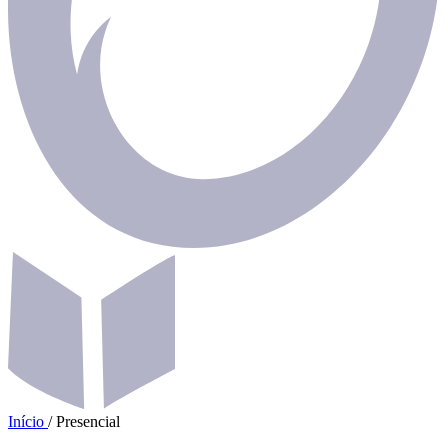
Início
/
Presencial