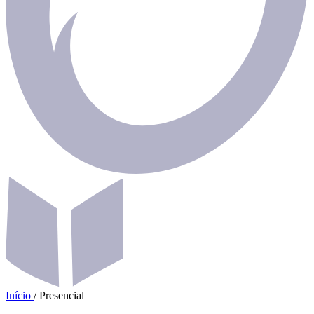
Início
/
Presencial