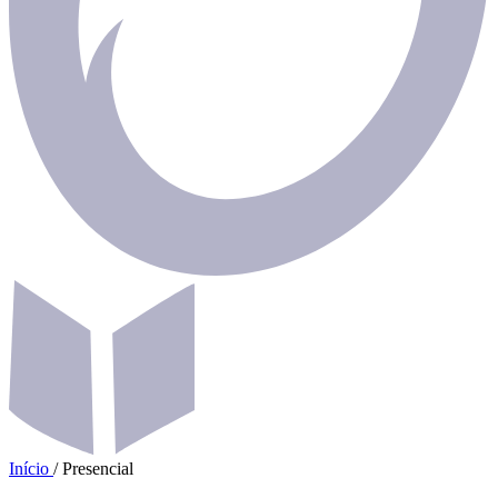
Início
/
Presencial